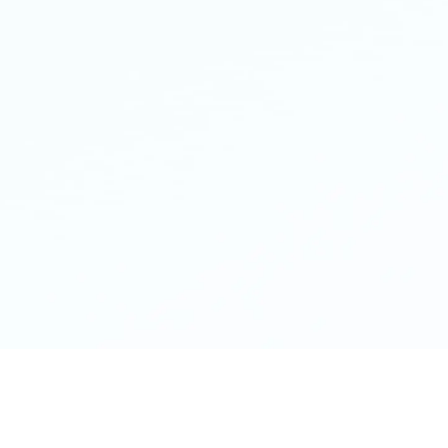
Det här är en cta-text. För att redigera denna cta-text ka
med ditt eget innehåll.