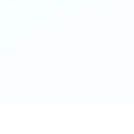
n du markera texten och ersätta den
rickard@dewmill.com